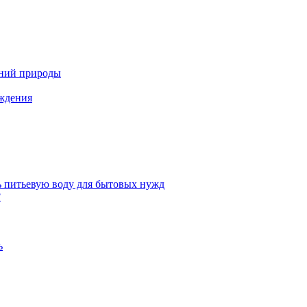
ений природы
аждения
ь питьевую воду для бытовых нужд
?
ь