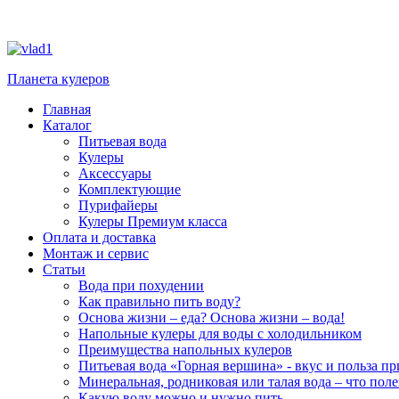
Планета кулеров
Главная
Каталог
Питьевая вода
Кулеры
Аксессуары
Комплектующие
Пурифайеры
Кулеры Премиум класса
Оплата и доставка
Монтаж и сервис
Статьи
Вода при похудении
Как правильно пить воду?
Основа жизни – еда? Основа жизни – вода!
Напольные кулеры для воды с холодильником
Преимущества напольных кулеров
Питьевая вода «Горная вершина» - вкус и польза п
Минеральная, родниковая или талая вода – что поле
Какую воду можно и нужно пить