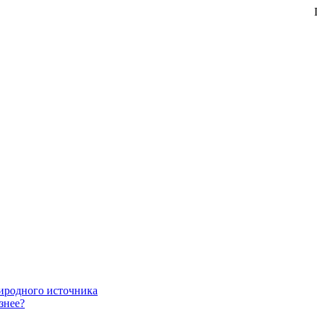
При
риродного источника
знее?