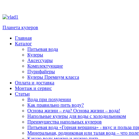
Планета кулеров
Главная
Каталог
Питьевая вода
Кулеры
Аксессуары
Комплектующие
Пурифайеры
Кулеры Премиум класса
Оплата и доставка
Монтаж и сервис
Статьи
Вода при похудении
Как правильно пить воду?
Основа жизни – еда? Основа жизни – вода!
Напольные кулеры для воды с холодильником
Преимущества напольных кулеров
Питьевая вода «Горная вершина» - вкус и польза п
Минеральная, родниковая или талая вода – что поле
Какую воду можно и нужно пить