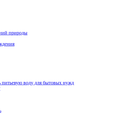
ений природы
аждения
ь питьевую воду для бытовых нужд
?
ь