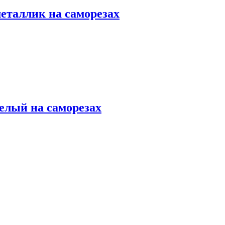
еталлик на саморезах
елый на саморезах