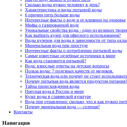
Сколько воды нужно человеку в день?
Характеристика и виды питьевой воды
6 причин пить больше воды
Интересные факты о воде и ее влиянии на здоровье
Мифы о газированной воде
Уникальные свойства воды - одно из великих твор
Как выбрать кулер для офисного использования?
Виды кулеров для воды в зависимости от типа охл
Минеральная вода при простуде
Интересные факты о потреблении питьевой воды
Самые известные целебные источники в мире
Как вода становится питьевой?
Вода: взрослые ответы на детские вопросы
Польза воды: 7 полезных качеств от медиков.
Техническая вода или почему не стоит использоват
Почему питьевая вода является продуктом питания
Тайна происхождения воды
Пресная вода в России и мире
Культ воды в славянской культуре
Вода при отравлении: сколько, что и как нужно пит
Почему минеральная вода — соленая?
Контакты
Навигация