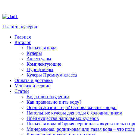
Планета кулеров
Главная
Каталог
Питьевая вода
Кулеры
Аксессуары
Комплектующие
Пурифайеры
Кулеры Премиум класса
Оплата и доставка
Монтаж и сервис
Статьи
Вода при похудении
Как правильно пить воду?
Основа жизни – еда? Основа жизни – вода!
Напольные кулеры для воды с холодильником
Преимущества напольных кулеров
Питьевая вода «Горная вершина» - вкус и польза п
Минеральная, родниковая или талая вода – что поле
Какую воду можно и нужно пить