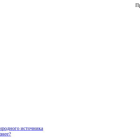
При з
риродного источника
знее?