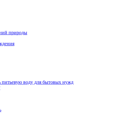
ений природы
аждения
ь питьевую воду для бытовых нужд
?
ь