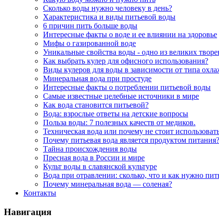
Сколько воды нужно человеку в день?
Характеристика и виды питьевой воды
6 причин пить больше воды
Интересные факты о воде и ее влиянии на здоровье
Мифы о газированной воде
Уникальные свойства воды - одно из великих твор
Как выбрать кулер для офисного использования?
Виды кулеров для воды в зависимости от типа охл
Минеральная вода при простуде
Интересные факты о потреблении питьевой воды
Самые известные целебные источники в мире
Как вода становится питьевой?
Вода: взрослые ответы на детские вопросы
Польза воды: 7 полезных качеств от медиков.
Техническая вода или почему не стоит использоват
Почему питьевая вода является продуктом питания
Тайна происхождения воды
Пресная вода в России и мире
Культ воды в славянской культуре
Вода при отравлении: сколько, что и как нужно пит
Почему минеральная вода — соленая?
Контакты
Навигация