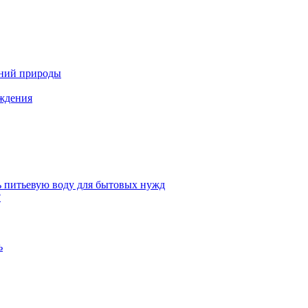
ений природы
аждения
ь питьевую воду для бытовых нужд
?
ь