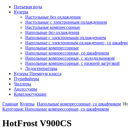
Питьевая вода
Кулеры
Настольные без охлаждения
Настольные с электронным охлаждением
Настольные компрессорные
Напольные без охлаждения
Напольные с электроныым охлаждением
Напольные с электронным охлаждениес, со шкафч
Напольные компрессорные
Напольные компрессорные, со шкафчиком
Напольные компрессорные, с холодильником
Напольные компрессорные, с нижней загрузкой
Ледогенераторы
Кулеры Премиум класса
Пурифайеры
Чиллеры
Аксессуары
Комплектующие
Главная
Кулеры
Напольные компрессорные, со шкафчиком
Ho
Категория: Напольные компрессорные, со шкафчиком
HotFrost V900CS