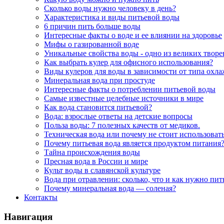
Сколько воды нужно человеку в день?
Характеристика и виды питьевой воды
6 причин пить больше воды
Интересные факты о воде и ее влиянии на здоровье
Мифы о газированной воде
Уникальные свойства воды - одно из великих твор
Как выбрать кулер для офисного использования?
Виды кулеров для воды в зависимости от типа охл
Минеральная вода при простуде
Интересные факты о потреблении питьевой воды
Самые известные целебные источники в мире
Как вода становится питьевой?
Вода: взрослые ответы на детские вопросы
Польза воды: 7 полезных качеств от медиков.
Техническая вода или почему не стоит использоват
Почему питьевая вода является продуктом питания
Тайна происхождения воды
Пресная вода в России и мире
Культ воды в славянской культуре
Вода при отравлении: сколько, что и как нужно пит
Почему минеральная вода — соленая?
Контакты
Навигация