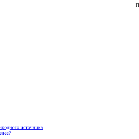
При 
риродного источника
знее?