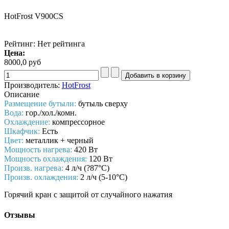
HotFrost V900CS
Рейтинг: Нет рейтинга
Цена:
8000,0 руб
Производитель:
HotFrost
Описание
Размещение бутыли:
бутыль сверху
Вода:
гор./хол.
/комн.
Охлаждение:
компрессорное
Шкафчик:
Есть
Цвет:
металлик
+ черный
Мощность нагрева:
420 Вт
Мощность охлаждения:
120 Вт
Произв. нагрева:
4 л/ч (?87°C)
Произв. охлаждения:
2 л/ч (5-10°C)
Г
орячий кран с защитой от случайного нажатия
Отзывы