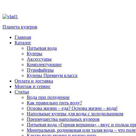
Планета кулеров
Главная
Каталог
Питьевая вода
Кулеры
Аксессуары
Комплектующие
Пурифайеры
Кулеры Премиум класса
Оплата и доставка
Монтаж и сервис
Статьи
Вода при похудении
Как правильно пить воду?
Основа жизни – еда? Основа жизни – вода!
Напольные кулеры для воды с холодильником
Преимущества напольных кулеров
Питьевая вода «Горная вершина» - вкус и польза п
Минеральная, родниковая или талая вода – что поле
Какую воду можно и нужно пить