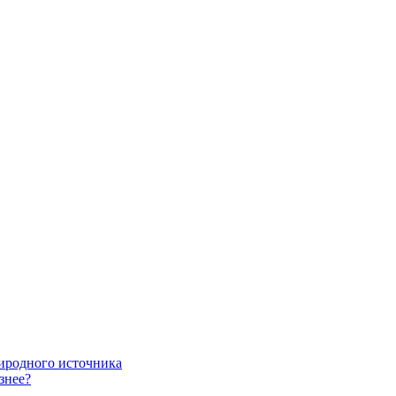
риродного источника
знее?