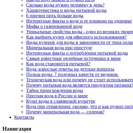
Сколько воды нужно человеку в день?
Характеристика и виды питьевой воды
6 причин пить больше воды
Интересные факты о воде и ее влиянии на здоровье
Мифы о газированной воде
Уникальные свойства воды - одно из великих твор
Как выбрать кулер для офисного использования?
Виды кулеров для воды в зависимости от типа охл
Минеральная вода при простуде
Интересные факты о потреблении питьевой воды
Самые известные целебные источники в мире
Как вода становится питьевой?
Вода: взрослые ответы на детские вопросы
Польза воды: 7 полезных качеств от медиков.
Техническая вода или почему не стоит использоват
Почему питьевая вода является продуктом питания
Тайна происхождения воды
Пресная вода в России и мире
Культ воды в славянской культуре
Вода при отравлении: сколько, что и как нужно пит
Почему минеральная вода — соленая?
Контакты
Навигация