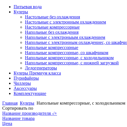
Питьевая вода
Кулеры
Настольные без охлаждения
Настольные с электронным охлаждением
Настольные компрессорные
Напольные без охлаждения
Напольные с электроныым охлаждением
Напольные с электронным охлаждениес, со шкафч
Напольные компрессорные
Напольные компрессорные, со шкафчиком
Напольные компрессорные, с холодильником
Напольные компрессорные, с нижней загрузкой
Ледогенераторы
Кулеры Премиум класса
Пурифайеры
Чиллеры
Аксессуары
Комплектующие
Главная
Кулеры
Напольные компрессорные, с холодильником
Сортировать по
Название производителя -/+
Название товара
Цена