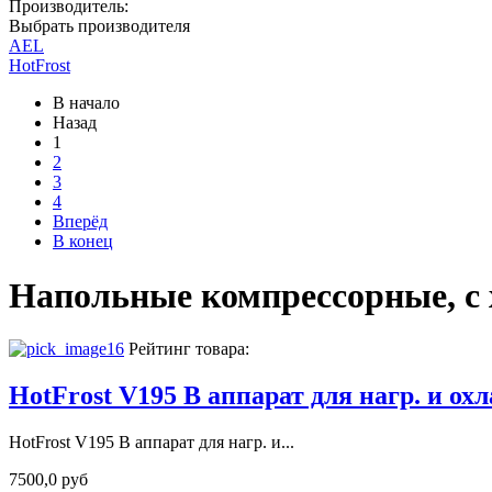
Производитель:
Выбрать производителя
AEL
HotFrost
В начало
Назад
1
2
3
4
Вперёд
В конец
Напольные компрессорные, с
Рейтинг товара:
HotFrost V195 B аппарат для нагр. и ох
HotFrost V195 B аппарат для нагр. и...
7500,0 руб