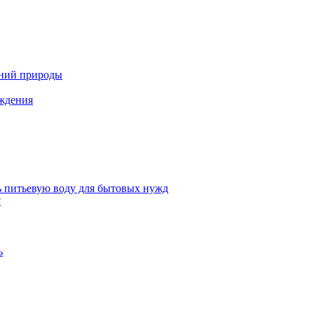
ений природы
аждения
ь питьевую воду для бытовых нужд
?
ь