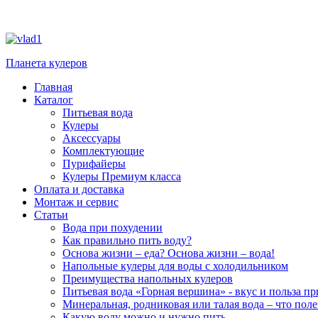
Планета кулеров
Главная
Каталог
Питьевая вода
Кулеры
Аксессуары
Комплектующие
Пурифайеры
Кулеры Премиум класса
Оплата и доставка
Монтаж и сервис
Статьи
Вода при похудении
Как правильно пить воду?
Основа жизни – еда? Основа жизни – вода!
Напольные кулеры для воды с холодильником
Преимущества напольных кулеров
Питьевая вода «Горная вершина» - вкус и польза п
Минеральная, родниковая или талая вода – что поле
Какую воду можно и нужно пить