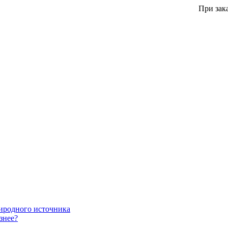
При заказе
риродного источника
знее?