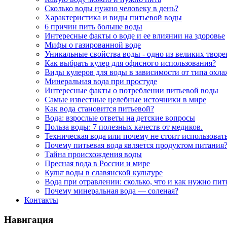
Сколько воды нужно человеку в день?
Характеристика и виды питьевой воды
6 причин пить больше воды
Интересные факты о воде и ее влиянии на здоровье
Мифы о газированной воде
Уникальные свойства воды - одно из великих твор
Как выбрать кулер для офисного использования?
Виды кулеров для воды в зависимости от типа охл
Минеральная вода при простуде
Интересные факты о потреблении питьевой воды
Самые известные целебные источники в мире
Как вода становится питьевой?
Вода: взрослые ответы на детские вопросы
Польза воды: 7 полезных качеств от медиков.
Техническая вода или почему не стоит использоват
Почему питьевая вода является продуктом питания
Тайна происхождения воды
Пресная вода в России и мире
Культ воды в славянской культуре
Вода при отравлении: сколько, что и как нужно пит
Почему минеральная вода — соленая?
Контакты
Навигация