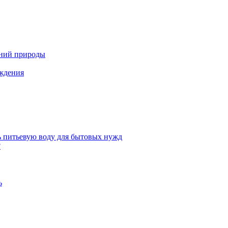
ений природы
аждения
ь питьевую воду для бытовых нужд
?
ь