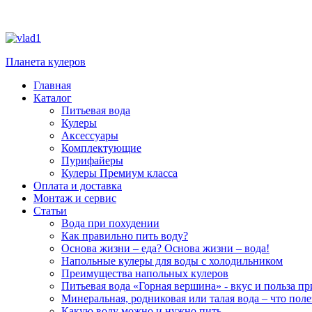
Планета кулеров
Главная
Каталог
Питьевая вода
Кулеры
Аксессуары
Комплектующие
Пурифайеры
Кулеры Премиум класса
Оплата и доставка
Монтаж и сервис
Статьи
Вода при похудении
Как правильно пить воду?
Основа жизни – еда? Основа жизни – вода!
Напольные кулеры для воды с холодильником
Преимущества напольных кулеров
Питьевая вода «Горная вершина» - вкус и польза п
Минеральная, родниковая или талая вода – что поле
Какую воду можно и нужно пить