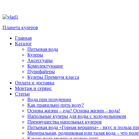
Планета кулеров
Главная
Каталог
Питьевая вода
Кулеры
Аксессуары
Комплектующие
Пурифайеры
Кулеры Премиум класса
Оплата и доставка
Монтаж и сервис
Статьи
Вода при похудении
Как правильно пить воду?
Основа жизни – еда? Основа жизни – вода!
Напольные кулеры для воды с холодильником
Преимущества напольных кулеров
Питьевая вода «Горная вершина» - вкус и польза п
Минеральная, родниковая или талая вода – что поле
Какую воду можно и нужно пить