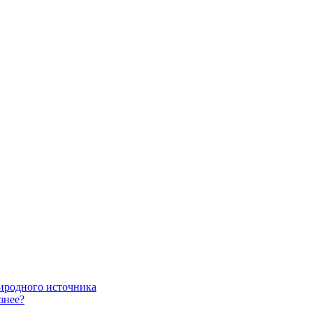
риродного источника
знее?