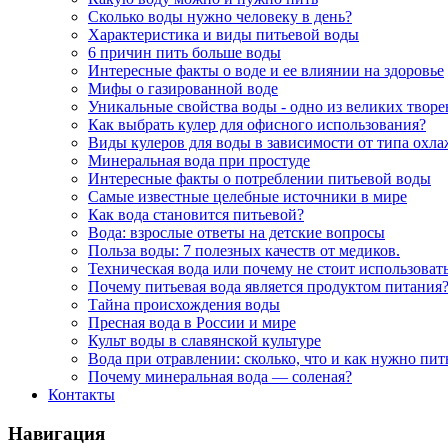
Сколько воды нужно человеку в день?
Характеристика и виды питьевой воды
6 причин пить больше воды
Интересные факты о воде и ее влиянии на здоровье
Мифы о газированной воде
Уникальные свойства воды - одно из великих твор
Как выбрать кулер для офисного использования?
Виды кулеров для воды в зависимости от типа охл
Минеральная вода при простуде
Интересные факты о потреблении питьевой воды
Самые известные целебные источники в мире
Как вода становится питьевой?
Вода: взрослые ответы на детские вопросы
Польза воды: 7 полезных качеств от медиков.
Техническая вода или почему не стоит использоват
Почему питьевая вода является продуктом питания
Тайна происхождения воды
Пресная вода в России и мире
Культ воды в славянской культуре
Вода при отравлении: сколько, что и как нужно пит
Почему минеральная вода — соленая?
Контакты
Навигация