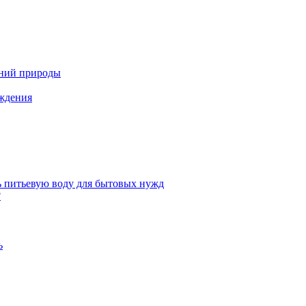
ений природы
аждения
ь питьевую воду для бытовых нужд
?
ь