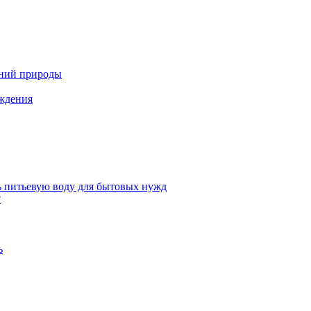
ений природы
аждения
ь питьевую воду для бытовых нужд
?
ь