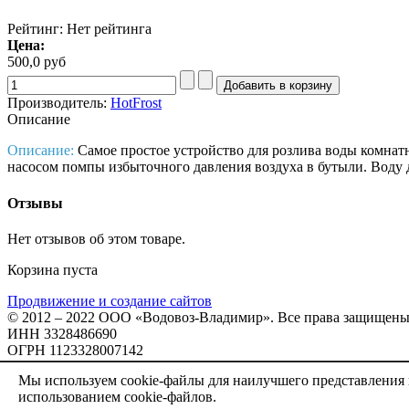
Рейтинг: Нет рейтинга
Цена:
500,0 руб
Производитель:
HotFrost
Описание
Описание:
Самое простое устройство для розлива воды комнатн
насосом помпы избыточного давления воздуха в бутыли. Воду д
Отзывы
Нет отзывов об этом товаре.
Корзина пуста
Продвижение и создание сайтов
© 2012 – 2022 ООО «Водовоз-Владимир». Все права защищены
ИНН 3328486690
ОГРН 1123328007142
Карта сайта
Мы используем cookie-файлы для наилучшего представления н
Политика конфиденциальности
использованием cookie-файлов.
Пользовательское соглашение