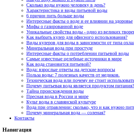
Сколько воды нужно человеку в день?
Характеристика и виды питьевой воды
6 причин пить больше воды
Интересные факты о воде и ее влиянии на здоровье
Мифы о газированной воде
Уникальные свойства воды - одно из великих твор
Как выбрать кулер для офисного использования?
Виды кулеров для воды в зависимости от типа охл
Минеральная вода при простуде
Интересные факты о потреблении питьевой воды
Самые известные целебные источники в мире
Как вода становится питьевой?
Вода: взрослые ответы на детские вопросы
Польза воды: 7 полезных качеств от медиков.
Техническая вода или почему не стоит использоват
Почему питьевая вода является продуктом питания
Тайна происхождения воды
Пресная вода в России и мире
Культ воды в славянской культуре
Вода при отравлении: сколько, что и как нужно пит
Почему минеральная вода — соленая?
Контакты
Навигация