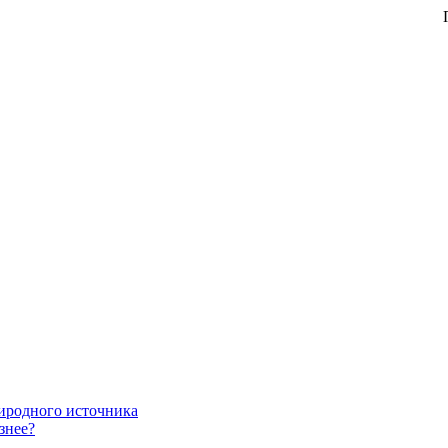
При
риродного источника
знее?