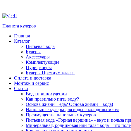
Планета кулеров
Главная
Каталог
Питьевая вода
Кулеры
Аксессуары
Комплектующие
Пурифайеры
Кулеры Премиум класса
Оплата и доставка
Монтаж и сервис
Статьи
Вода при похудении
Как правильно пить воду?
Основа жизни – еда? Основа жизни – вода!
Напольные кулеры для воды с холодильником
Преимущества напольных кулеров
Питьевая вода «Горная вершина» - вкус и польза п
Минеральная, родниковая или талая вода – что поле
Какую воду можно и нужно пить