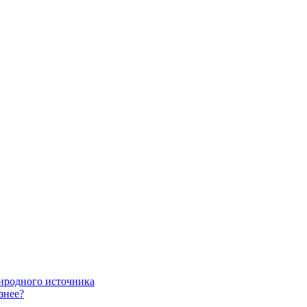
риродного источника
знее?