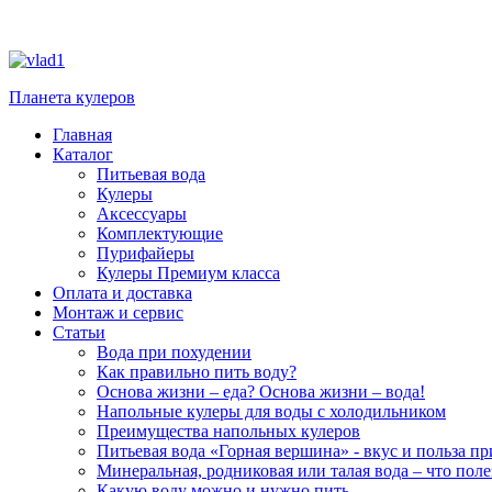
Планета кулеров
Главная
Каталог
Питьевая вода
Кулеры
Аксессуары
Комплектующие
Пурифайеры
Кулеры Премиум класса
Оплата и доставка
Монтаж и сервис
Статьи
Вода при похудении
Как правильно пить воду?
Основа жизни – еда? Основа жизни – вода!
Напольные кулеры для воды с холодильником
Преимущества напольных кулеров
Питьевая вода «Горная вершина» - вкус и польза п
Минеральная, родниковая или талая вода – что поле
Какую воду можно и нужно пить