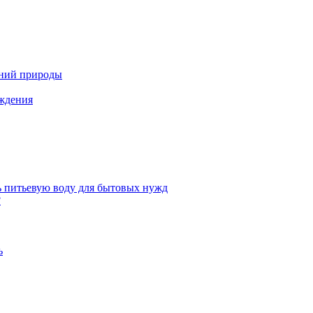
ений природы
аждения
ь питьевую воду для бытовых нужд
?
ь