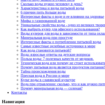
Сколько воды нужно человеку в день?
Характеристика и виды питьевой воды
6 причин пить больше воды
Интересные факты о воде и ее влиянии на здоровье
Мифы о газированной воде
Уникальные свойства воды - одно из великих твор
Как выбрать кулер для офисного использования?
Виды кулеров для воды в зависимости от типа охл
Минеральная вода при простуде
Интересные факты о потреблении питьевой воды
Самые известные целебные источники в мире
Как вода становится питьевой?
Вода: взрослые ответы на детские вопросы
Польза воды: 7 полезных качеств от медиков.
Техническая вода или почему не стоит использоват
Почему питьевая вода является продуктом питания
Тайна происхождения воды
Пресная вода в России и мире
Культ воды в славянской культуре
Вода при отравлении: сколько, что и как нужно пит
Почему минеральная вода — соленая?
Контакты
Навигация